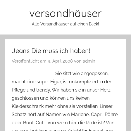
Zum
versandhäuser
Inhalt
springen
Alle Versandhäuser auf einen Blick!
Jeans Die muss ich haben!
Veröffentlicht am
9. April 2008
von
admin
S
ie sitzt wie angegossen,
macht eine super Figur, ist unkompliziert in der
Pflege und trendy. Wir haben sie in unser Herz
geschlossen und können uns keinen
Kleiderschrank mehr ohne sie vorstellen. Unser
Schatz hört auf Namen wie Marlene, Capri, Röhre
oder Boot-Cut … Von wem hier die Rede ist? Von
unserer Lieblingsjeans natürlich! Ihr Favorit zeigt