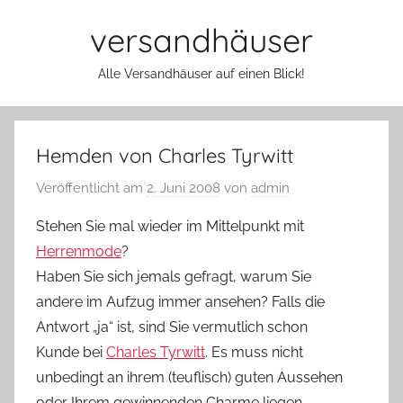
Zum
versandhäuser
Inhalt
springen
Alle Versandhäuser auf einen Blick!
Hemden von Charles Tyrwitt
Veröffentlicht am
2. Juni 2008
von
admin
Stehen Sie mal wieder im Mittelpunkt mit
Herrenmode
?
Haben Sie sich jemals gefragt, warum Sie
andere im Aufzug immer ansehen? Falls die
Antwort „ja“ ist, sind Sie vermutlich schon
Kunde bei
Charles Tyrwitt
.
Es muss nicht
unbedingt an ihrem (teuflisch) guten Aussehen
oder Ihrem gewinnenden Charme liegen.