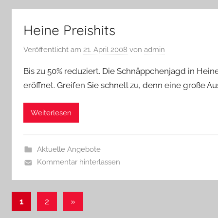
Heine Preishits
Veröffentlicht am
21. April 2008
von
admin
Bis zu 50% reduziert. Die Schnäppchenjagd in Heine
eröffnet. Greifen Sie schnell zu, denn eine große A
Weiterlesen
Aktuelle Angebote
Kommentar hinterlassen
Beitragsnavigation
Nächste
1
2
»
Beiträge