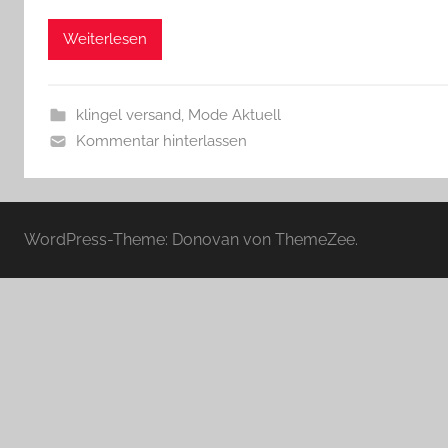
Weiterlesen
klingel versand
,
Mode Aktuell
Kommentar hinterlassen
WordPress-Theme: Donovan von ThemeZee.